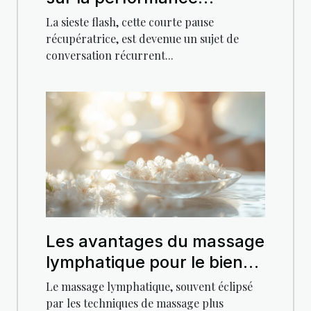
cognitive et le bien-être
La sieste flash, cette courte pause
émotionnel
récupératrice, est devenue un sujet de
conversation récurrent...
Les avantages du massage
lymphatique pour le bien-
être général
Le massage lymphatique, souvent éclipsé
par les techniques de massage plus