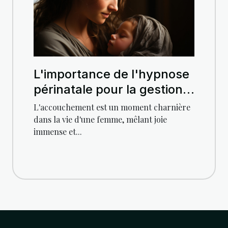
L'importance de l'hypnose
périnatale pour la gestion
du stress et de la douleur
L'accouchement est un moment charnière
pendant l'accouchement
dans la vie d'une femme, mêlant joie
immense et...