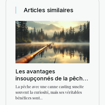
Articles similaires
Les avantages
insoupçonnés de la pêche
avec une canne casting
La pêche avec une canne casting suscite
souvent la curiosité, mais ses véritables
bénéfices sont...