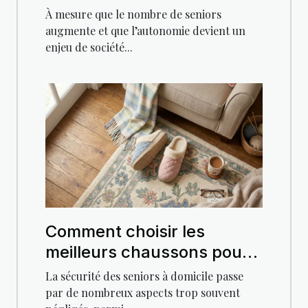
quotidien des seniors ?
À mesure que le nombre de seniors
augmente et que l’autonomie devient un
enjeu de société...
Comment choisir les
meilleurs chaussons pour
la sécurité des seniors ?
La sécurité des seniors à domicile passe
par de nombreux aspects trop souvent