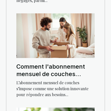
négligés, parmi...
Comment l'abonnement
mensuel de couches
facilite la vie des nouveaux
L’abonnement mensuel de couches
parents ?
s’impose comme une solution innovante
pour répondre aux besoins...