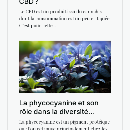
CBD ?
Le CBD est un produit issu du cannabis
dont la consommation est un peu critiquée.
C’est pour cette...
La phycocyanine et son
rôle dans la diversité
biologique
La phycocyanine est un pigment protéique
que l'on retrouve principalement chez les