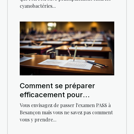
cyanobactéries...
Comment se préparer
efficacement pour
l'examen PASS à Besançon
Vous envisagez de passer l'examen PASS à
Besançon mais vous ne savez pas comment
vous y prendre...