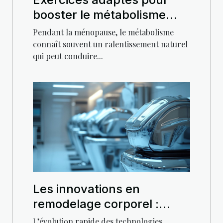
booster le métabolisme
pendant la ménopause
Pendant la ménopause, le métabolisme
connaît souvent un ralentissement naturel
qui peut conduire...
Les innovations en
remodelage corporel :
Avantages de technologies
L’évolution rapide des technologies