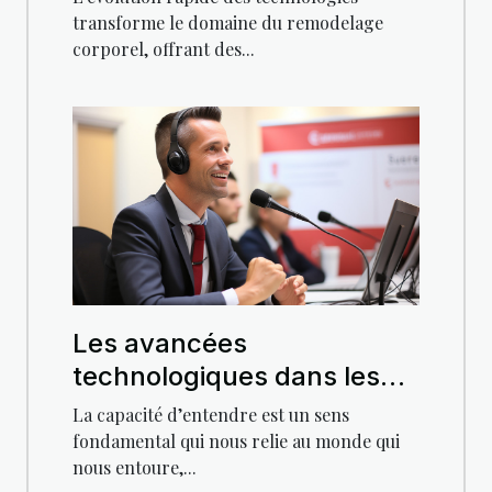
avancées
transforme le domaine du remodelage
corporel, offrant des...
Les avancées
technologiques dans les
appareils auditifs et leur
La capacité d’entendre est un sens
impact sur la qualité de vie
fondamental qui nous relie au monde qui
nous entoure,...