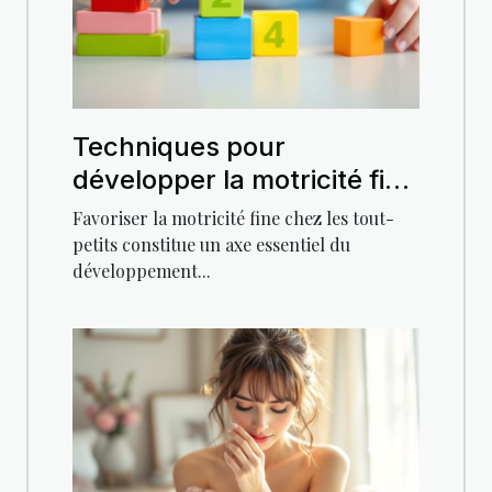
Techniques pour
développer la motricité fine
chez les tout-petits
Favoriser la motricité fine chez les tout-
petits constitue un axe essentiel du
développement...